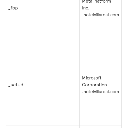
Meta Platform
2
_fbp
Inc.
s
.hotelvillareal.com
Microsoft
_uetsid
Corporation
1 
.hotelvillareal.com