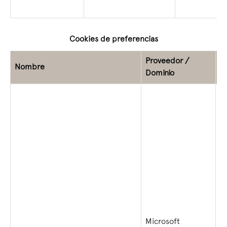
Cookies de preferencias
Proveedor /
Nombre
V
Dominio
Microsoft