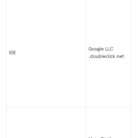
Google LLC
1 
IDE
.doubleclick.net
s