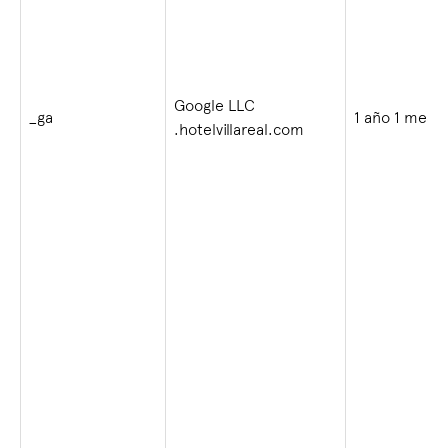
Google LLC
_ga
1 año 1 mes
.hotelvillareal.com