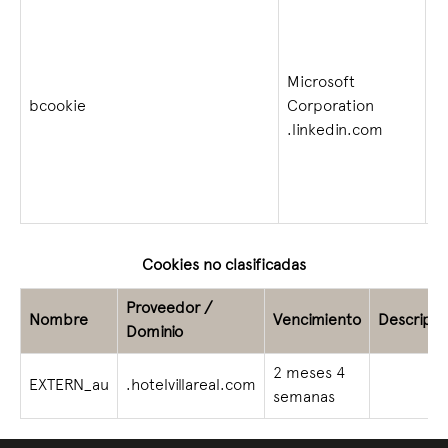
Microsoft
bcookie
Corporation
1
.linkedin.com
Cookies no clasificadas
Proveedor /
Nombre
Vencimiento
Descripci
Dominio
2 meses 4
EXTERN_au
.hotelvillareal.com
semanas