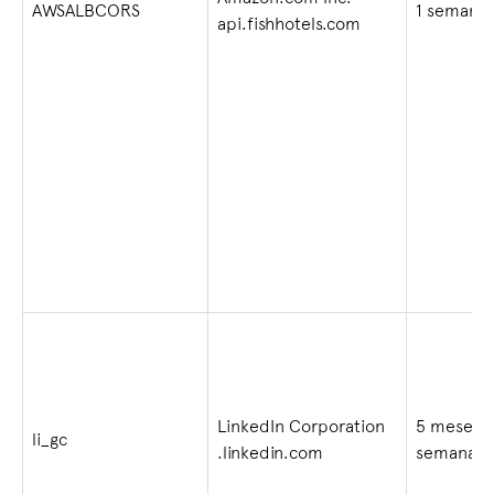
AWSALBCORS
1 semana
api.fishhotels.com
LinkedIn Corporation
5 meses 
li_gc
.linkedin.com
semanas