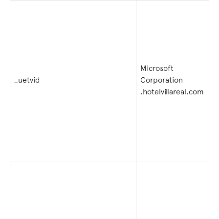
Microsoft
1 
_uetvid
Corporation
s
.hotelvillareal.com