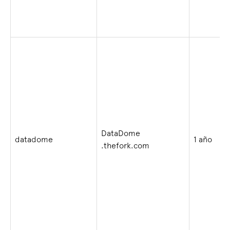
DataDome
datadome
1 año
.thefork.com