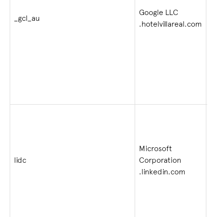
Google LLC
2
_gcl_au
.hotelvillareal.com
s
Microsoft
lidc
Corporation
1 
.linkedin.com