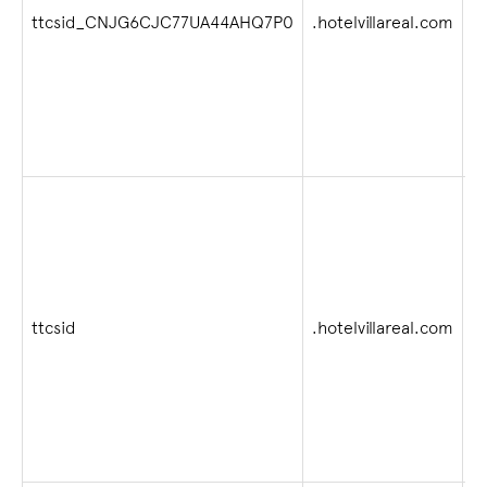
2
ttcsid_CNJG6CJC77UA44AHQ7P0
.hotelvillareal.com
s
2
ttcsid
.hotelvillareal.com
s