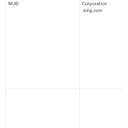
1 
MUID
Corporation
s
.bing.com