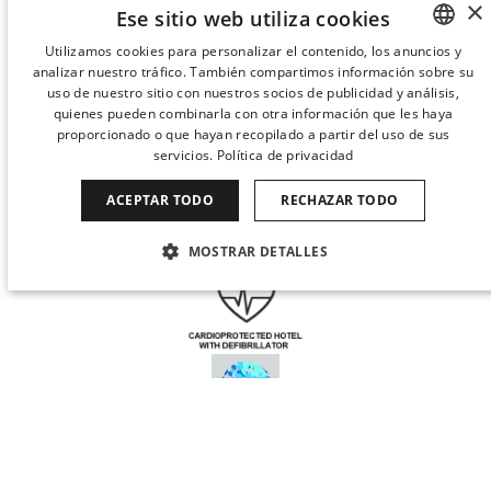
×
TRABAJA CON NOSOTROS
SOSTENIBILIDAD
Ese sitio web utiliza cookies
Utilizamos cookies para personalizar el contenido, los anuncios y
analizar nuestro tráfico. También compartimos información sobre su
SPANISH
uso de nuestro sitio con nuestros socios de publicidad y análisis,
ENGLISH
quienes pueden combinarla con otra información que les haya
proporcionado o que hayan recopilado a partir del uso de sus
CATALAN
servicios.
Política de privacidad
GERMAN
ACEPTAR TODO
RECHAZAR TODO
FRENCH
MOSTRAR DETALLES
ITALIAN
CHINESE (SIMPLIFIED)
COOKIES ESTRICTAMENTE NECESARIAS
JAPANESE
COOKIES DE RENDIMIENTO
KOREAN
COOKIES DE PREFERENCIAS
Cuándo
Gestiona tu reserva
Quién
DUTCH
COOKIES DE FUNCIONALIDAD
Habitación 1