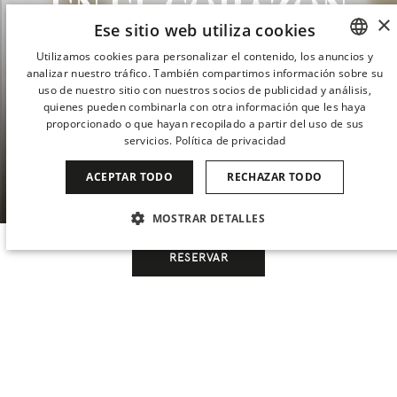
EN EL CORAZÓN
×
Ese sitio web utiliza cookies
DE MADRID
Utilizamos cookies para personalizar el contenido, los anuncios y
analizar nuestro tráfico. También compartimos información sobre su
SPANISH
uso de nuestro sitio con nuestros socios de publicidad y análisis,
El Hotel Villa Real 5* se ubica en un encantador
ENGLISH
quienes pueden combinarla con otra información que les haya
edificio de ambiente cálido y discreto en pleno
proporcionado o que hayan recopilado a partir del uso de sus
CATALAN
servicios.
Política de privacidad
centro de Madrid. Calidad, confort, trato
GERMAN
personalizado del cliente y exclusivos servicios 5
ACEPTAR TODO
RECHAZAR TODO
estrellas.
FRENCH
MOSTRAR DETALLES
ITALIAN
…
CHINESE (SIMPLIFIED)
COOKIES ESTRICTAMENTE NECESARIAS
RESERVAR
JAPANESE
COOKIES DE RENDIMIENTO
KOREAN
COOKIES DE PREFERENCIAS
Cuándo
Gestiona tu reserva
Cuándo
Promoción
Quién
Quién
DUTCH
HOTEL VILLA REAL 5* EN EL CENTRO DE MADRID
Situado en el corazón del Triángulo del
COOKIES DE FUNCIONALIDAD
Habitación 1
Habitación 1