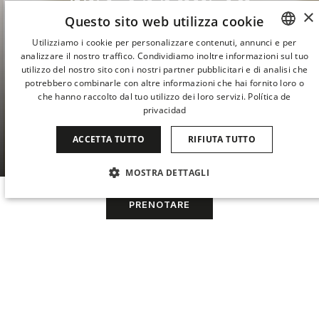
NEL CUORE DI
×
Questo sito web utilizza cookie
MADRID
Utilizziamo i cookie per personalizzare contenuti, annunci e per
analizzare il nostro traffico. Condividiamo inoltre informazioni sul tuo
SPANISH
utilizzo del nostro sito con i nostri partner pubblicitari e di analisi che
Hotel Villa Real 5* si trova in un edificio
ENGLISH
potrebbero combinarle con altre informazioni che hai fornito loro o
affascinante, dall’atmosfera calda e discreta,
che hanno raccolto dal tuo utilizzo dei loro servizi.
Política de
CATALAN
privacidad
nel pieno centro di Madrid. Qualità, comfort,
servizio personalizzato e servizi esclusivi a 5
GERMAN
ACCETTA TUTTO
RIFIUTA TUTTO
stelle.
FRENCH
MOSTRA DETTAGLI
ITALIAN
…
CHINESE (SIMPLIFIED)
STRETTAMENTE NECESSARI
PERFORMANCE
PRENOTARE
JAPANESE
TARGETING
FUNZIONALITÀ
KOREAN
NON CLASSIFICATI
Quando
La mia prenotazione
Quando
Promozione
Chi
Chi
DUTCH
HOTEL VILLA REAL 5* NEL CENTRO DI MADRID
Situato nel cuore del Triangolo dell’Arte,
Camera 1
Camera 1
formato dai celebri
Museo del Prado,