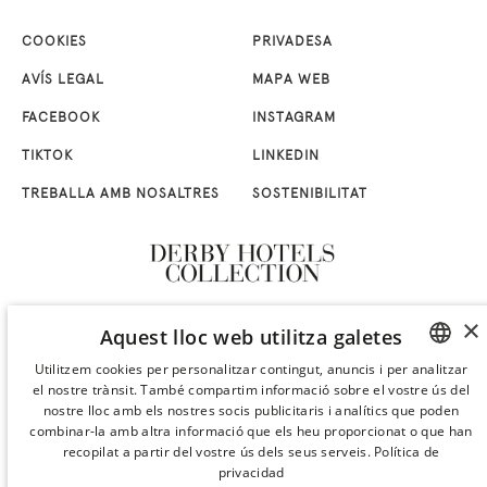
COOKIES
PRIVADESA
AVÍS LEGAL
MAPA WEB
FACEBOOK
INSTAGRAM
TIKTOK
LINKEDIN
TREBALLA AMB NOSALTRES
SOSTENIBILITAT
×
Aquest lloc web utilitza galetes
Utilitzem cookies per personalitzar contingut, anuncis i per analitzar
el nostre trànsit. També compartim informació sobre el vostre ús del
SPANISH
nostre lloc amb els nostres socis publicitaris i analítics que poden
ENGLISH
combinar-la amb altra informació que els heu proporcionat o que han
recopilat a partir del vostre ús dels seus serveis.
Política de
CATALAN
privacidad