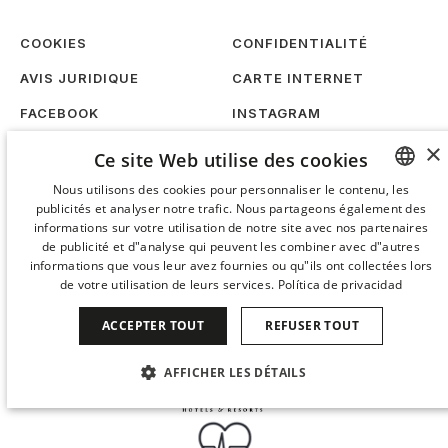
COOKIES
CONFIDENTIALITÉ
AVIS JURIDIQUE
CARTE INTERNET
FACEBOOK
INSTAGRAM
×
TIKTOK
LINKEDIN
Ce site Web utilise des cookies
TRAVAILLEZ AVEC NOUS
DURABILITÉ
Nous utilisons des cookies pour personnaliser le contenu, les
publicités et analyser notre trafic. Nous partageons également des
SPANISH
informations sur votre utilisation de notre site avec nos partenaires
ENGLISH
de publicité et d"analyse qui peuvent les combiner avec d"autres
informations que vous leur avez fournies ou qu"ils ont collectées lors
CATALAN
de votre utilisation de leurs services.
Política de privacidad
GERMAN
ACCEPTER TOUT
REFUSER TOUT
FRENCH
AFFICHER LES DÉTAILS
ITALIAN
CHINESE (SIMPLIFIED)
STRICTEMENT NÉCESSAIRES
PERFORMANCE
JAPANESE